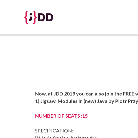
Skip
to
content
Now, at JDD 2019 you can also join the
FREE 
1) Jigsaw. Modules in (new) Java by Piotr Pr
NUMBER OF SEATS
:15
SPECIFICATION:
W Javie 9 pojawiły się moduły.