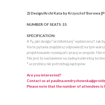
2) Design/Archi Kata by Krzysztof Borowa [
NUMBER OF SEATS :15
SPECIFICATION:
A Ty, jaki design/”architekturę” wybierzesz? Jak b
Na te pytania znajdziesz odpowiedź na tym warszt
projektowanie rozwiązań i pracę w zespole. Nie m
Nie jest to nastawione na żadną konkretną technolo
* uczestnicy nie potrzebują laptopów
Are you interested?
Contact us at paulina.wedrychowska@proidea.
Please note that the number of attendees is 