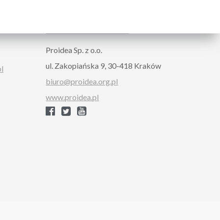
ORGANIZER
Proidea Sp. z o.o.
ul. Zakopiańska 9, 30-418 Kraków
pl
biuro@proidea.org.pl
www.proidea.pl