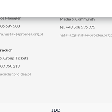
CT
dra Miśtak
Natalia Zglińska
nce Manager
Media & Community
 506 689 503
tel. +48 508 596 975
ra.mistak@proidea.org.pl
natalia.zglinska@proidea.org.
Pracuch
 & Group Tickets
 509 960 218
racuch@proidea.pl
JDD