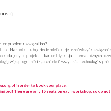
POLISH]
y ten problem rozwiązali inni?
acie. Na spotkaniu będziecie mieli okazję przećwiczyć rozwiązanie
a kodu, jedynie projekt na kartce i dyskusja na temat różnych roz
gię, więc programiści / „architekci” wszystkich technologii są mile 
org.pl in order to book your place.
limited! There are only 15 seats on each workshop, so do not