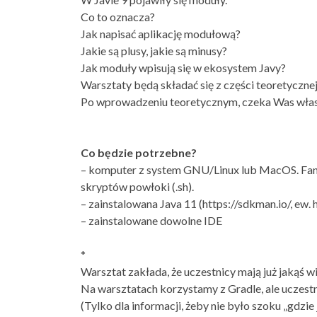
Co to oznacza?
Jak napisać aplikację modułową?
Jakie są plusy, jakie są minusy?
Jak moduły wpisują się w ekosystem Javy?
Warsztaty będą składać się z części teoretycznej 
Po wprowadzeniu teoretycznym, czeka Was własn
Co będzie potrzebne?
– komputer z system GNU/Linux lub MacOS. Fanom
skryptów powłoki (.sh).
– zainstalowana Java 11 (https://sdkman.io/, ew.
– zainstalowane dowolne IDE
*
Warsztat zakłada, że uczestnicy mają już jakąś w
Na warsztatach korzystamy z Gradle, ale uczestn
(Tylko dla informacji, żeby nie było szoku „gdzie