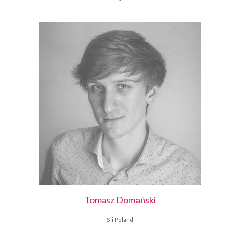
Tomasz
Domański
Sii Poland