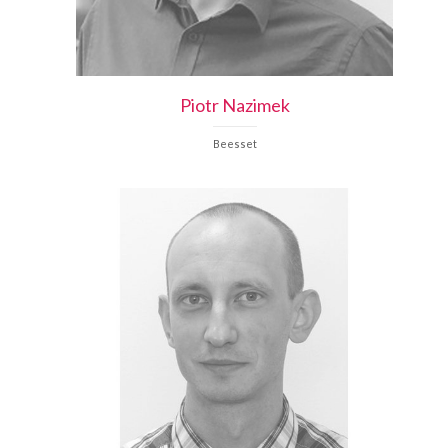
Piotr
Nazimek
Beesset