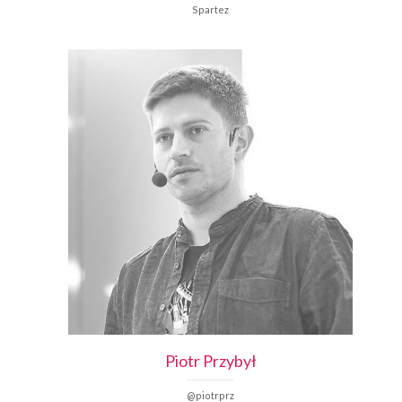
Spartez
Piotr
Przybył
@piotrprz