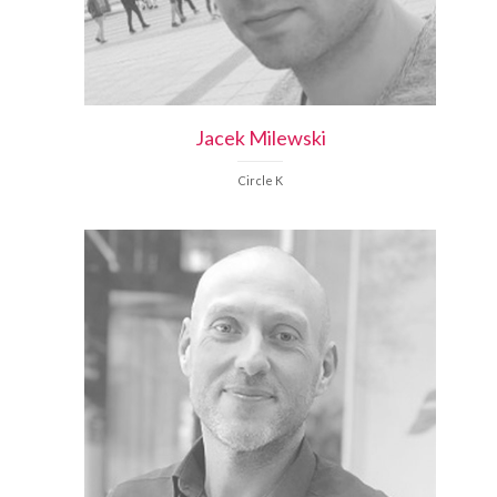
Jacek
Milewski
Circle K