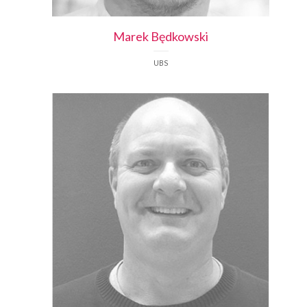
Marek
Będkowski
UBS