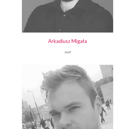
Arkadiusz
Migała
Jamf