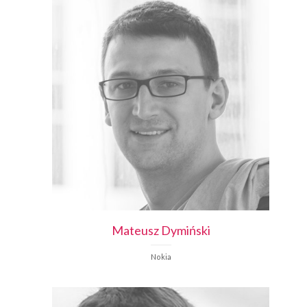
Mateusz
Dymiński
Nokia