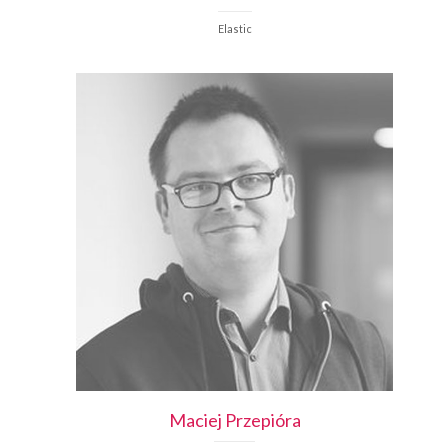
Elastic
Maciej
Przepióra