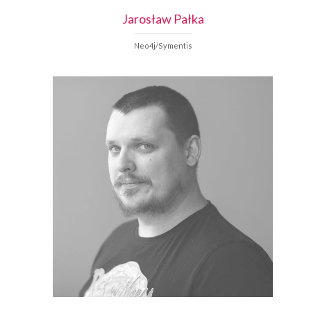
Jarosław
Pałka
Neo4j/Symentis