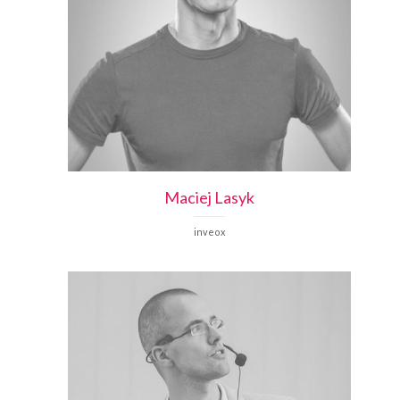
Maciej
Lasyk
inveox