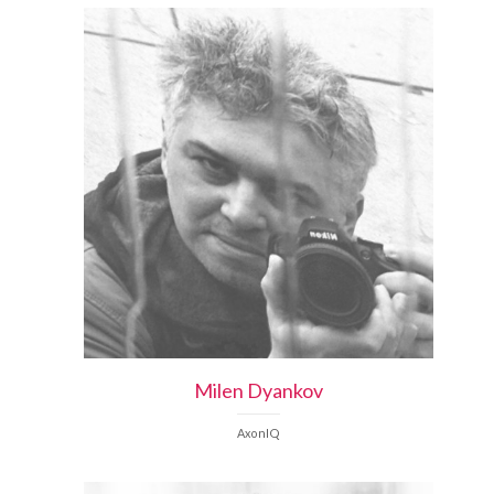
Milen
Dyankov
AxonIQ